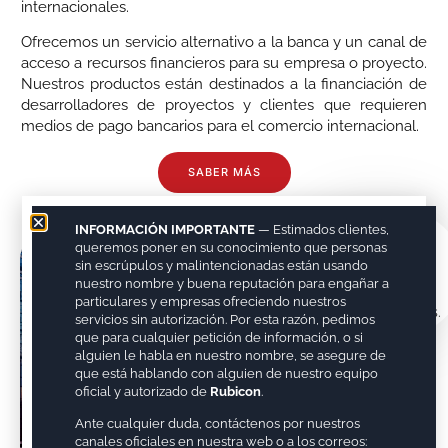
internacionales.
Ofrecemos un servicio alternativo a la banca y un canal de
acceso a recursos financieros para su empresa o proyecto.
Nuestros productos están destinados a la financiación de
desarrolladores de proyectos y clientes que requieren
medios de pago bancarios para el comercio internacional.
SABER MÁS
Líder en
INFORMACIÓN IMPORTANTE
— Estimados clientes,
financiación
queremos poner en su conocimiento que personas
alternativa
sin escrúpulos y malintencionadas están usando
nuestro nombre y buena reputación para engañar a
para proyectos y
particulares y empresas ofreciendo nuestros
reestructuraciones.
servicios sin autorización. Por esta razón, pedimos
que para cualquier petición de información, o si
alguien le habla en nuestro nombre, se asegure de
que está hablando con alguien de nuestro equipo
oficial y autorizado de
Rubicon
.
Ante cualquier duda, contáctenos por nuestros
canales oficiales en nuestra web o a los correos: