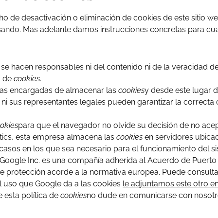
 de desactivación o eliminación de cookies de este sitio we
sando. Mas adelante damos instrucciones concretas para cua
 se hacen responsables ni del contenido ni de la veracidad d
a de
cookies
.
tas encargadas de almacenar las
cookies
y desde este lugar 
 ni sus representantes legales pueden garantizar la correcta
okies
para que el navegador no olvide su decisión de no ace
tics, esta empresa almacena las
cookies
en servidores ubica
casos en los que sea necesario para el funcionamiento del sis
 Google Inc. es una compañía adherida al Acuerdo de Puerto
 de protección acorde a la normativa europea. Puede consulta
el uso que Google da a las cookies
le adjuntamos este otro e
 esta política de
cookies
no dude en comunicarse con nosotros