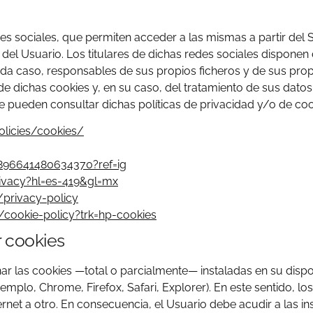
es sociales, que permiten acceder a las mismas a partir del S
l Usuario. Los titulares de dichas redes sociales disponen 
da caso, responsables de sus propios ficheros y de sus prop
de dichas cookies y, en su caso, del tratamiento de sus datos
se pueden consultar dichas políticas de privacidad y/o de coo
licies/cookies/
1896641480634370?ref=ig
rivacy?hl=es-419&gl=mx
/privacy-policy
/cookie-policy?trk=hp-cookies
r cookies
inar las cookies —total o parcialmente— instaladas en su disp
mplo, Chrome, Firefox, Safari, Explorer). En este sentido, lo
rnet a otro. En consecuencia, el Usuario debe acudir a las in