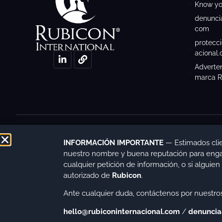
Know yo
denunci
com
protecc
acional
Adverten
marca R
Copyright © 2026. Registrada con el siguiente nº patente y marcas: M4225240(7) 
INFORMACIÓN IMPORTANTE
— Estimados cli
nuestro nombre y buena reputación para engaña
cualquier petición de información, o si algui
autorizado de
Rubicon
.
Ante cualquier duda, contáctenos por nuestros
hello@rubiconinternacional.com
/
denuncia