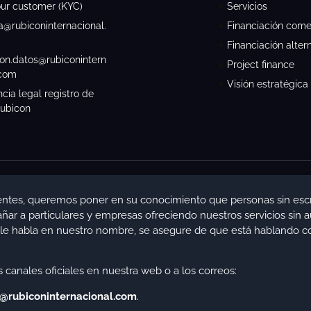
ur customer (KYC)
Servicios
a@rubiconinternacional.
Financiación comer
Financiación alter
ion.datos@rubiconintern
Project finance
.com
Visión estratégica
cia legal registro de
ubicon
y M4225243(1).
entes, queremos poner en su conocimiento que personas sin esc
r a particulares y empresas ofreciendo nuestros servicios sin au
en le habla en nuestro nombre, se asegure de que está hablando co
English
(
Inglés
)
Español
 canales oficiales en nuestra web o a los correos:
@rubiconinternacional.com
.