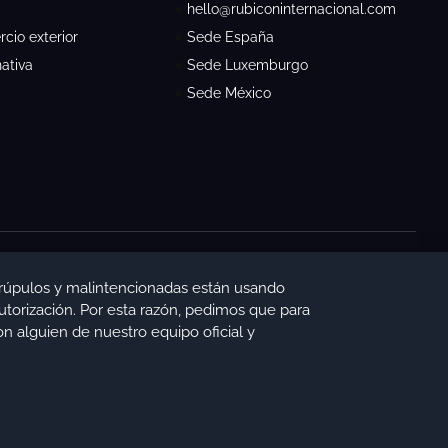
hello@rubiconinternacional.com
cio exterior
Sede España
nativa
Sede Luxemburgo
Sede México
Aviso Legal
Política de Privacidad
Política de Cookies
rúpulos y malintencionadas están usando
torización. Por esta razón, pedimos que para
n alguien de nuestro equipo oficial y