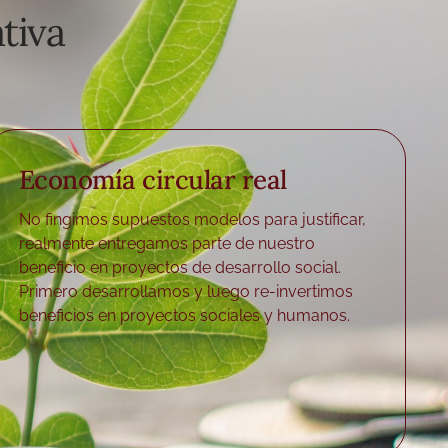
tiva
Economía circular real
No fingimos supuestos modelos para justificar,
realmente entregamos parte de nuestro
beneficio en proyectos de desarrollo social.
Primero desarrollamos y luego re-invertimos
beneficios en proyectos sociales y humanos.