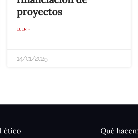
proyectos
LEER »
14/01/2025
l ético
Qué hace