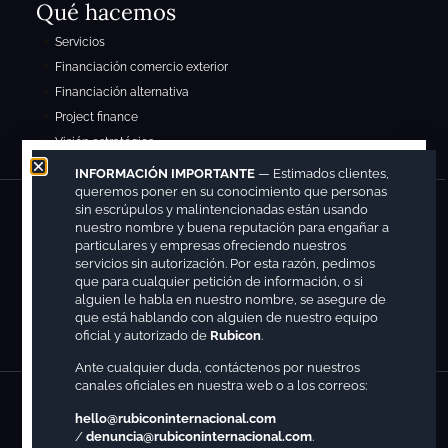
Qué hacemos
Servicios
Financiación comercio exterior
Financiación alternativa
Project finance
Visión estratégica
INFORMACIÓN IMPORTANTE
— Estimados clientes,
queremos poner en su conocimiento que personas
Contacto
sin escrúpulos y malintencionadas están usando
nuestro nombre y buena reputación para engañar a
particulares y empresas ofreciendo nuestros
hello@rubiconinternacional.com
servicios sin autorización. Por esta razón, pedimos
Sede España
que para cualquier petición de información, o si
Sede Luxemburgo
alguien le habla en nuestro nombre, se asegure de
que está hablando con alguien de nuestro equipo
Sede México
oficial y autorizado de
Rubicon
.
Ante cualquier duda, contáctenos por nuestros
canales oficiales en nuestra web o a los correos:
Copyright © 2026. Registrada con el siguiente nº patente y marcas: M4225240(7) y
hello@rubiconinternacional.com
M4225243(1).
/
denuncia@rubiconinternacional.com
.
Aviso Legal
Política de Privacidad
Política de Cookies