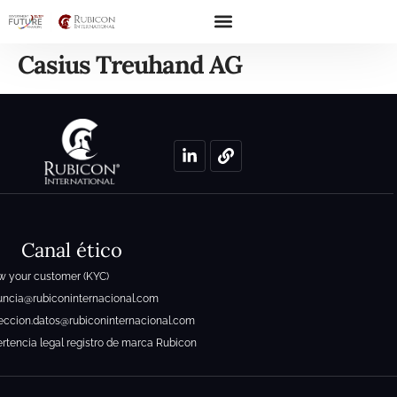
Casius Treuhand AG
Canal ético
 your customer (KYC)
ncia@rubiconinternacional.com
eccion.datos@rubiconinternacional.com
rtencia legal registro de marca Rubicon