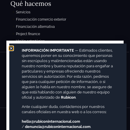
Qué hacemos
Servicios
Financiación comercio exterior
Financiación alternativa
Project finance
Visión estratégica
INFORMACIÓN IMPORTANTE
— Estimados clientes,
queremos poner en su conocimiento que personas
Contacto
sin escrúpulos y malintencionadas están usando
nuestro nombre y buena reputación para engañar a
particulares y empresas ofreciendo nuestros
hello@rubiconinternacional.com
servicios sin autorización. Por esta razón, pedimos
Sede España
que para cualquier petición de información, o si
Sede Luxemburgo
alguien le habla en nuestro nombre, se asegure de
que está hablando con alguien de nuestro equipo
Sede México
oficial y autorizado de
Rubicon
.
Ante cualquier duda, contáctenos por nuestros
canales oficiales en nuestra web o a los correos:
Copyright © 2026. Registrada con el siguiente nº patente y marcas: M4225240(7) y
hello@rubiconinternacional.com
M4225243(1).
/
denuncia@rubiconinternacional.com
.
Aviso Legal
Política de Privacidad
Política de Cookies