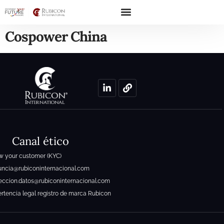
Cospower China
Canal ético
 your customer (KYC)
ncia@rubiconinternacional.com
eccion.datos@rubiconinternacional.com
rtencia legal registro de marca Rubicon