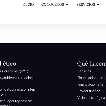
INICIO
CONÓCENOS
SERVICIOS
l ético
Qué hace
ur customer (KYC)
Servicios
a@rubiconinternacional.
Financiación comer
Financiación alter
ion.datos@rubiconintern
Project finance
.com
Visión estratégica
cia legal registro de