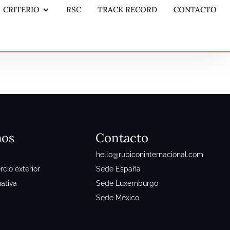
CRITERIO
RSC
TRACK RECORD
CONTACTO
mos
Contacto
hello@rubiconinternacional.com
cio exterior
Sede España
nativa
Sede Luxemburgo
Sede México