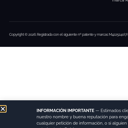
marca R
Copyright © 2026. Registrada con el siguiente nº patente y marcas: M4225240(7) 
INFORMACIÓN IMPORTANTE
— Estimados cli
nuestro nombre y buena reputación para engaña
cualquier petición de información, o si algui