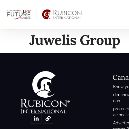
Juwelis Group
Cana
Know yo
denunci
com
protecc
acional
Adverten