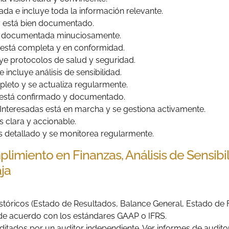
ada e incluye toda la información relevante.
y está bien documentado.
a y documentada minuciosamente.
 está completa y en conformidad.
luye protocolos de salud y seguridad.
e incluye análisis de sensibilidad.
pleto y se actualiza regularmente.
o está confirmado y documentado.
s Interesadas está en marcha y se gestiona activamente.
s clara y accionable.
 detallado y se monitorea regularmente.
mplimiento en Finanzas, Análisis de Sensibi
aja
istóricos (Estado de Resultados, Balance General, Estado de F
 de acuerdo con los estándares GAAP o IFRS.
itados por un auditor independiente. Ver informes de auditorí