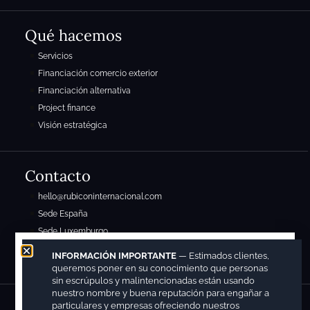
Qué hacemos
Servicios
Financiación comercio exterior
Financiación alternativa
Project finance
Visión estratégica
Contacto
hello@rubiconinternacional.com
Sede España
Sede Luxemburgo
Sede México
INFORMACIÓN IMPORTANTE
— Estimados clientes,
queremos poner en su conocimiento que personas
sin escrúpulos y malintencionadas están usando
nuestro nombre y buena reputación para engañar a
particulares y empresas ofreciendo nuestros
Copyright © 2026. Registrada con el siguiente nº patente y marcas: M4225240(7) y