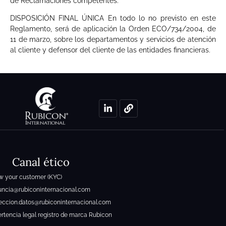
de Reclamaciones competentes.
DISPOSICIÓN FINAL ÚNICA En todo lo no previsto en este
Reglamento, será de aplicación la Orden ECO/734/2004, de
11 de marzo, sobre los departamentos y servicios de atención
al cliente y defensor del cliente de las entidades financieras.
Canal ético
 your customer (KYC)
ncia@rubiconinternacional.com
eccion.datos@rubiconinternacional.com
rtencia legal registro de marca Rubicon